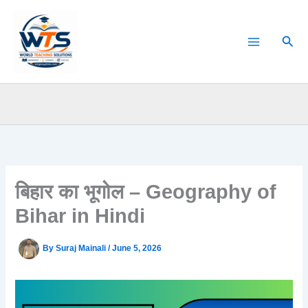
Skip
to
Sear
content
बिहार का भूगोल – Geography of
Bihar in Hindi
By
Suraj Mainali
/
June 5, 2026