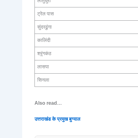
लातुधुरा
ट्रेल पास
सुंदरढुंगा
कालिंदी
श्रृंगकंठ
लासपा
सिनला
Also read…
उत्तराखंड के प्रमुख बुग्याल