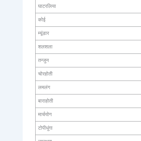
घाटरलिया
कोई
म्यूंडार
शलशला
तन्जुन
चोरहोती
लमलंग
बाराहोती
मार्चयोग
टोपीधुंगा