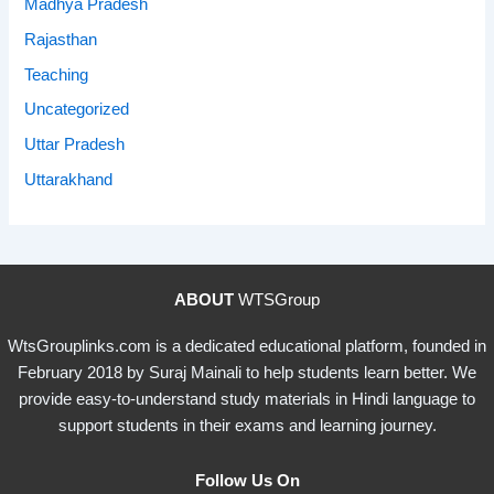
Madhya Pradesh
Rajasthan
Teaching
Uncategorized
Uttar Pradesh
Uttarakhand
ABOUT
WTSGroup
WtsGrouplinks.com is a dedicated educational platform, founded in
February 2018 by Suraj Mainali to help students learn better. We
provide easy-to-understand study materials in Hindi language to
support students in their exams and learning journey.
Follow Us On