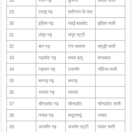
28
रतन गढ़
कुजणी
धमादा जाती
29
एरासू गढ़
श्रीनगर के पास
30
इडिया गढ़
रंवाई बडकोट
इडिया जाती
31
लंगूर गढ़
लंगूर पट्टी
32
बाग गढ़
गंगा सलाणा
बागूड़ी जाती
33
गढ़कोट गढ़
मल्ला ढांगू
बगडवाल
34
गड़ताग गढ़
टकनौर
भोटिया जाती
35
बनगढ़ गढ़
बनगढ़
36
भरदार गढ़
भरदार
37
चौन्दकोट गढ़
चौन्दकोट
चौन्दकोट जाती
38
नयाल गढ़
कटूलस्यूं
नयाल
39
अजमीर गढ़
अजमेर पट्टी
पयाल जाती