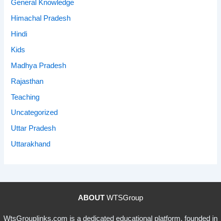
General Knowledge
Himachal Pradesh
Hindi
Kids
Madhya Pradesh
Rajasthan
Teaching
Uncategorized
Uttar Pradesh
Uttarakhand
ABOUT
WTSGroup
WtsGrouplinks.com is a dedicated educational platform, founded in