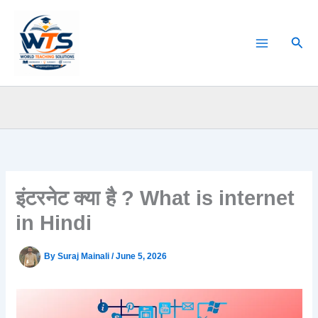
Skip
to
Sear
content
इंटरनेट क्या है ? What is internet
in Hindi
By
Suraj Mainali
/
June 5, 2026